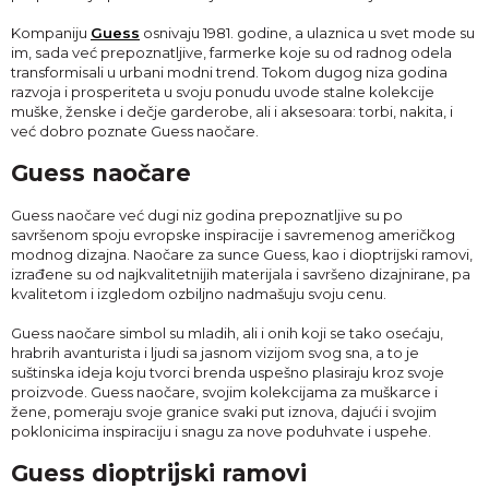
Kompaniju
Guess
osnivaju 1981. godine, a ulaznica u svet mode su
im, sada već prepoznatljive, farmerke koje su od radnog odela
transformisali u urbani modni trend. Tokom dugog niza godina
razvoja i prosperiteta u svoju ponudu uvode stalne kolekcije
muške, ženske i dečje garderobe, ali i aksesoara: torbi, nakita, i
već dobro poznate Guess naočare.
Guess naočare
Guess naočare već dugi niz godina prepoznatljive su po
savršenom spoju evropske inspiracije i savremenog američkog
modnog dizajna. Naočare za sunce Guess, kao i dioptrijski ramovi,
izrađene su od najkvalitetnijih materijala i savršeno dizajnirane, pa
kvalitetom i izgledom ozbiljno nadmašuju svoju cenu.
Guess naočare simbol su mladih, ali i onih koji se tako osećaju,
hrabrih avanturista i ljudi sa jasnom vizijom svog sna, a to je
suštinska ideja koju tvorci brenda uspešno plasiraju kroz svoje
proizvode. Guess naočare, svojim kolekcijama za muškarce i
žene, pomeraju svoje granice svaki put iznova, dajući i svojim
poklonicima inspiraciju i snagu za nove poduhvate i uspehe.
Guess dioptrijski ramovi