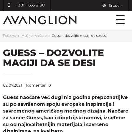
+381 11 655 8188
Srpski
Početna
Muške naočare
Guess – dozvolite magiji da se desi
GUESS – DOZVOLITE
MAGIJI DA SE DESI
02.07.2021
|
Komentari: 0
Guess naočare već dugi niz godina prepoznatljive
su po savršenom spoju evropske inspiracije i
savremenog američkog modnog dizajna. Naočare
za sunce Guess, kao i dioptrijski ramovi, izrađene
su od najkvalitetnijih materijala i savršeno
dizajnirane, pa kvaliteto