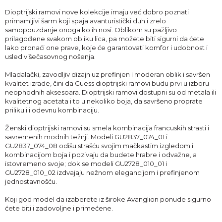
Dioptrijski ramovi nove kolekcije imaju već dobro poznati
primamljivi šarm koji spaja avanturistički duh i zrelo
samopouzdanje onoga ko ih nosi. Oblikom su pažljivo
prilagođene svakom obliku lica, pa možete biti sigurni da ćete
lako pronaći one prave, koje će garantovati komfor i udobnost i
usled višečasovnog nošenja.
Mladalački, zavodljiv dizajn uz prefinjen i moderan oblik i savršen
kvalitet izrade, čini da Guess dioptrijski ramovi budu prvi u izboru
neophodnih aksesoara. Dioptrijski ramovi dostupni su od metala ili
kvalitetnog acetata i to u nekoliko boja, da savršeno proprate
priliku ili odevnu kombinaciju.
Ženski dioptrijski ramovi su smela kombinacija francuskih strasti i
savremenih modnih težnji. Modeli GU2837_074_01 i
GU2837_074_08 odišu strašću svojim mačkastim izgledom i
kombinacijom boja i pozivaju da budete hrabre i odvažne, a
istovremeno svoje; dok se modeli GU2728_010_01 i
GU2728_010_02 izdvajaju nežnom elegancijom i prefinjenom
jednostavnošću.
Koji god model da izaberete iz široke Avanglion ponude sigurno
ćete biti i zadovoljne i primećene.