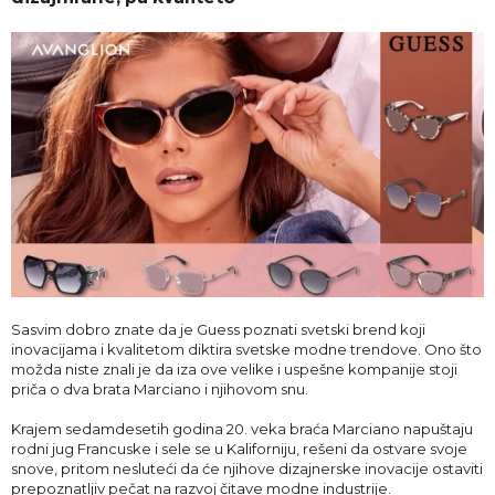
Sasvim dobro znate da je Guess poznati svetski brend koji
inovacijama i kvalitetom diktira svetske modne trendove. Ono što
možda niste znali je da iza ove velike i uspešne kompanije stoji
priča o dva brata Marciano i njihovom snu.
Krajem sedamdesetih godina 20. veka braća Marciano napuštaju
rodni jug Francuske i sele se u Kaliforniju, rešeni da ostvare svoje
snove, pritom nesluteći da će njihove dizajnerske inovacije ostaviti
prepoznatljiv pečat na razvoj čitave modne industrije.