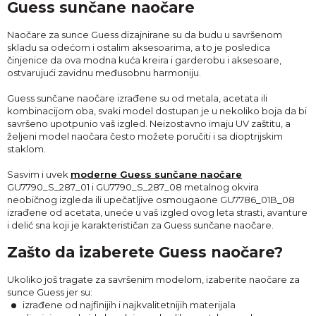
Guess sunčane naočare
Naočare za sunce Guess dizajnirane su da budu u savršenom
skladu sa odećom i ostalim aksesoarima, a to je posledica
činjenice da ova modna kuća kreira i garderobu i aksesoare,
ostvarujući zavidnu međusobnu harmoniju.
Guess sunčane naočare izrađene su od metala, acetata ili
kombinacijom oba, svaki model dostupan je u nekoliko boja da bi
savršeno upotpunio vaš izgled. Neizostavno imaju UV zaštitu, a
željeni model naočara često možete poručiti i sa dioptrijskim
staklom.
Sasvim i uvek
moderne Guess sunčane naočare
GU7790_S_287_01 i GU7790_S_287_08 metalnog okvira
neobičnog izgleda ili upečatljive osmougaone GU7786_01B_08
izrađene od acetata, uneće u vaš izgled ovog leta strasti, avanture
i delić sna koji je karakterističan za Guess sunčane naočare.
Zašto da izaberete Guess naočare?
Ukoliko još tragate za savršenim modelom, izaberite naočare za
sunce Guess jer su:
izrađene od najfinijih i najkvalitetnijih materijala