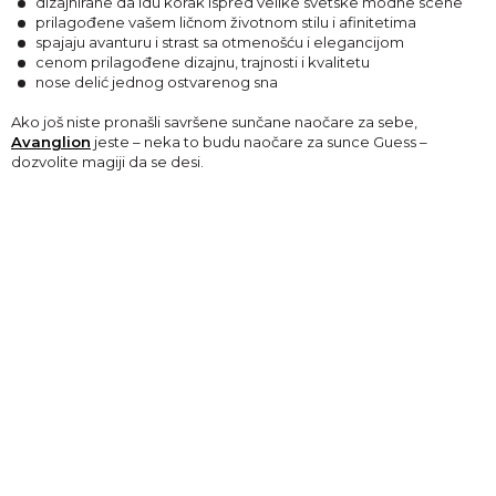
dizajnirane da idu korak ispred velike svetske modne scene
prilagođene vašem ličnom životnom stilu i afinitetima
spajaju avanturu i strast sa otmenošću i elegancijom
cenom prilagođene dizajnu, trajnosti i kvalitetu
nose delić jednog ostvarenog sna
Ako još niste pronašli savršene sunčane naočare za sebe,
Avanglion
jeste – neka to budu naočare za sunce Guess –
dozvolite magiji da se desi.