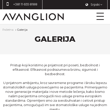
+381 11 655 8188
Srpski
Početna
Galerija
GALERIJA
Pristup koji koristimo je prijatnost pri poseti, bezbolnost i
efikasnost. Efikasnost podrazumeva brzinu, sigurnost i
bezbednost.
U prijatnom ambijentu, kroz savremene programe i široku lepezu
stomatoloških usluga posvećujemo se pacijentima. Primenjujemo
nove generacije materijala i nove metode lečenja, kako bismo
našim pacijentima omogućili nivo usluge prema evropskim
standardima. Opremljeni smo za sveobuhvatan i celovit pristup
pacijentima, omogućujući im sve stomatološke usluge na jednom
mestu.