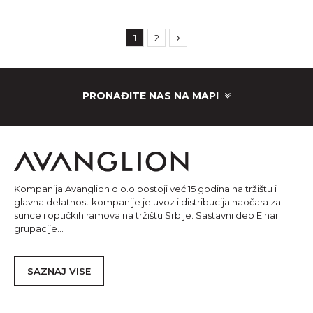
1
2
PRONAĐITE NAS NA MAPI
Kompanija Avanglion d.o.o postoji već 15 godina na tržištu i
glavna delatnost kompanije je uvoz i distribucija naočara za
sunce i optičkih ramova na tržištu Srbije. Sastavni deo Einar
grupacije...
SAZNAJ VISE