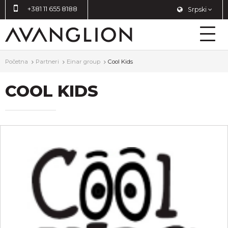
+381 11 655 8188
Srpski
Početna
Partneri
Einar group
Cool Kids
COOL KIDS