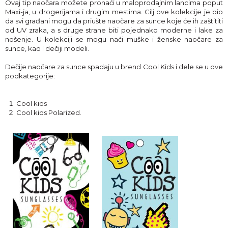
Ovaj tip naočara možete pronaći u maloprodajnim lancima poput
Maxi-ja, u drogerijama i drugim mestima. Cilj ove kolekcije je bio
da svi građani mogu da priušte naočare za sunce koje će ih zaštititi
od UV zraka, a s druge strane biti pojednako moderne i lake za
nošenje. U kolekciji se mogu naći muške i ženske naočare za
sunce, kao i dečiji modeli.
Dečije naočare za sunce spadaju u brend Cool Kids i dele se u dve
podkategorije:
Cool kids
Cool kids Polarized.