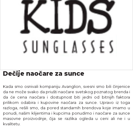
Dečije naočare za sunce
Kada smo osnivali kompaniju Avanglion, svesni smo bili činjenice
da ne može svako da priušti naočare svetskog poznatog brenda i
da će cena naočara i dostupnost biti jedni od bitnijih faktora
prilikom odabira i kupovine naočara za sunce. Upravo iz toga
razloga, rešili smo, da pored standarnih brendova koje imamo u
ponudi, našim klijentima i kupcima ponudimo i naočare za sunce
masovne proizvodnje, čija se razlika ogleda u ceni ali ne i u
kvalitetu.