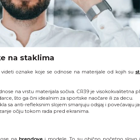
ke na staklima
 videti oznake koje se odnose na materijale od kojih su
st
ose na vrstu materijala sočiva. CR39 je visokokvalitetna pl
rce, što ga čini idealnim za sportske naočare ili za decu.
Stakla sa anti-refleksnim slojem smanjuju odsjaj i povećavaju j
ezanje očiju tokom rada pred ekranima.
nose na
brendove
i modele. To su obično početno slovo