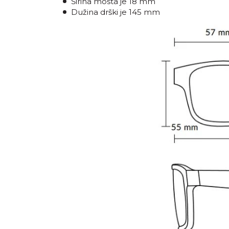
Širina mosta je 18 mm
Dužina drški je 145 mm