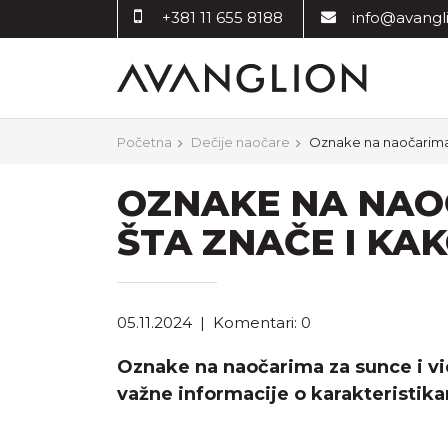
+381 11 655 8188
info@avangli
Početna
Dečije naočare
Oznake na naočarima z
OZNAKE NA NAOČ
ŠTA ZNAČE I KA
05.11.2024
|
Komentari: 0
Oznake na naočarima za sunce i vid
važne informacije o karakteristik