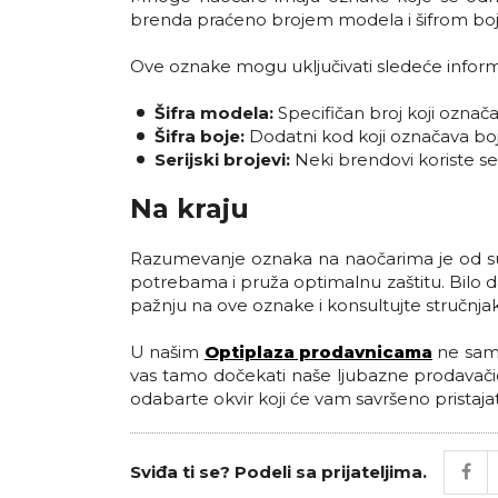
brenda praćeno brojem modela i šifrom boj
Ove oznake mogu uključivati sledeće inform
Šifra modela:
Specifičan broj koji označa
Šifra boje:
Dodatni kod koji označava boju 
Serijski brojevi:
Neki brendovi koriste ser
Na kraju
Razumevanje oznaka na naočarima je od suš
potrebama i pruža optimalnu zaštitu. Bilo da
pažnju na ove oznake i konsultujte stručnja
U našim
Optiplaza prodavnicama
ne samo
vas tamo dočekati naše ljubazne prodavači
odabarte okvir koji će vam savršeno pristajat
Sviđa ti se? Podeli sa prijateljima.