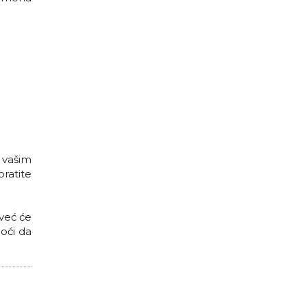
 vašim
bratite
već će
oći da