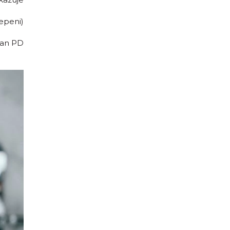
epeni)
ačan PD