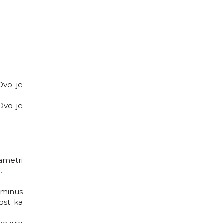
Ovo je
Ovo je
ametri
.
(minus
lost ka
kazuje