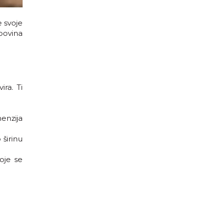
 svoje
povina
ira. Ti
enzija
širinu
oje se