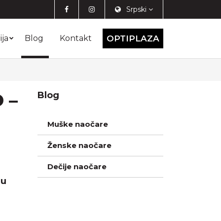
Srpski
ija
Blog
Kontakt
OPTIPLAZA
 –
Blog
Muške naočare
Ženske naočare
Dečije naočare
ju