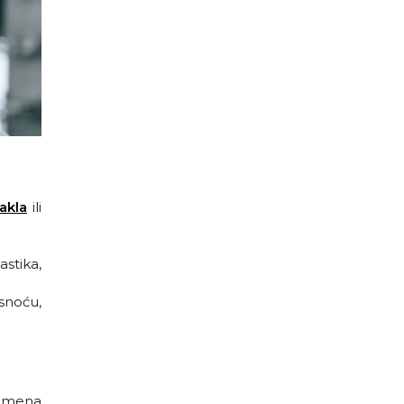
akla
ili
astika,
asnoću,
 imena