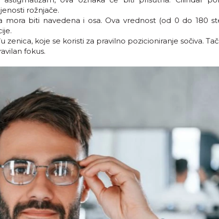
enosti rožnjače.
nda mora biti navedena i osa. Ova vrednost (od 0 do 180 st
ije.
u zenica, koje se koristi za pravilno pozicioniranje sočiva. T
avilan fokus.