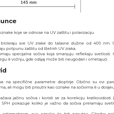
sunce
znake koje se odnose na UV zaštitu i polarizaciju.
blokiraju sve UV zrake do talasne dužine od 400 nm. 
ju potpunu zaštitu od štetnih UV zraka.
aju specijalna sočiva koja smanjuju refleksiju svetlosti. 
egu ili vožnju, gde odsjaj može biti neugodan i ometajući.
id
e na specifične parametre dioptrije. Obično su ovi par
, ali mogu biti prisutni kao oznake na sočivima ili u dosijeu
ava jačinu sočiva i koristi se za korekciju kratkovidosti 
ija). SPH pokazuje koliko je važno da sočiva prelamaju svet
 astigmatizam, ova oznaka će biti prisutna. Cilindar po