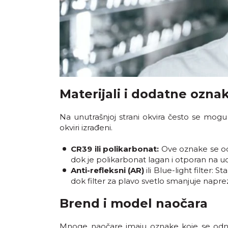
Materijali i dodatne ozna
Na unutrašnjoj strani okvira često se mogu
okviri izrađeni.
CR39 ili polikarbonat:
Ove oznake se odn
dok je polikarbonat lagan i otporan na uda
Anti-refleksni (AR)
ili Blue-light filter: 
dok filter za plavo svetlo smanjuje napr
Brend i model naočara
Mnoge naočare imaju oznake koje se od