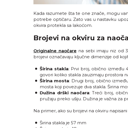
Kada razumete šta te one znače, mogu vam p
potrebe optičaru. Zato vas u nastavku up
okvira protekla sa lakoćom.
Brojevi na okviru za naoč
Originalne naočare
na sebi imaju niz od 3 b
brojevi označavaju ključne dimenzije od kojih
Širina stakla
: Prvi broj, obično između 
govori koliko stakla zauzimaju prostora na l
Širina mosta
: Drugi broj, obično izmeđ
mosta koji povezuje dva stakla. Širina mo
Dužina drški naočara
: Treći broj, obi
pružaju preko ušiju. Dužina je važna za pr
Na primer, ako su brojevi na okviru napisani 
Širina stakla je 57 mm