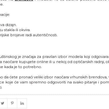
e.
acije:
va dizajn.
stakla ili okvira.
ijske brojeve radi autentičnosti.
tinskog je značaja za pravilan izbor modela koji odgovara
 naočare kupujete online ili u nekoj od optičarskih radnji, o
ke kada je to potrebno.
 da ćete pronaći veliki izbor naočara vrhunskih brendova, 
ce koje će vam spremno odgovoriti na svako pitanje i pom
i.