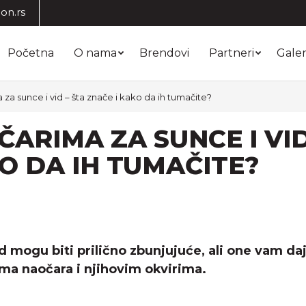
on.rs
Početna
O nama
Brendovi
Partneri
Galer
a sunce i vid – šta znače i kako da ih tumačite?
ARIMA ZA SUNCE I VID
KO DA IH TUMAČITE?
 mogu biti prilično zbunjujuće, ali one vam da
ama naočara i njihovim okvirima.