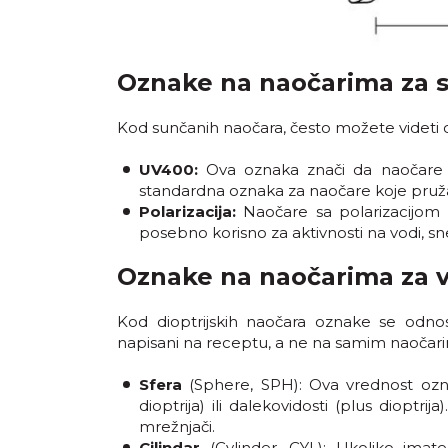
Oznake na naočarima za 
Kod sunčanih naočara, često možete videti o
UV400:
Ova oznaka znači da naočare 
standardna oznaka za naočare koje pruža
Polarizacija:
Naočare sa polarizacijom im
posebno korisno za aktivnosti na vodi, sn
Oznake na naočarima za v
Kod dioptrijskih naočara oznake se odnos
napisani na receptu, a ne na samim naočarima
Sfera
(Sphere, SPH): Ova vrednost označ
dioptrija) ili dalekovidosti (plus dioptr
mrežnjači.
Cilindar
(Cylinder, CYL): Ukoliko imate