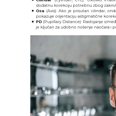
dodatnu korekciju potrebnu zbog zakrivlj
Osa
(Axis): Ako je prisutan cilindar, o
pokazuje orijentaciju astigmatične korekc
PD
(Pupillary Distance): Rastojanje izmeđ
je ključan za udobno nošenje naočara i pr