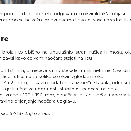
omoći da odaberete odgovarajući okvir ili lakše objasnite
oznajemo sa najvažnijim oznakama kako bi vaša naredna ku
are
roja i to obično na unutrašnjoj strani ručica ili mosta okv
 zavisi kako će vam naočare stajati na licu.
40 i 62 mm, označava širinu stakala u milimetrima. Ova dim
icu i utiče na to koliko će okvir izgledati široko.
u 14 i 24 mm, pokazuje udaljenost između stakala, odnosno 
sta je ključna za udobnost i stabilnost naočara na nosu.
čno između 120 i 150 mm, označava dužinu drški naočara k
avilno prijanjanje naočara uz glavu.
kao 52-18-135, to znači: