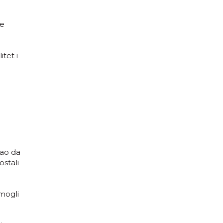
se
tet i
rao da
ostali
 mogli