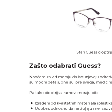
Stari Guess dioptrij
Zašto odabrati Guess?
Naočare za vid moraju da ispunjavaju određe
su modni detalji, one su, pre svega, medici
Pa tako dioptrijski ramovi moraju biti:
Izrađeni od kvalitetnih materijala (plasti
Udobni, odnosno da ne žuljaju i ne izaziva