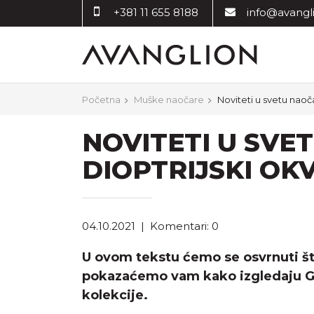
+381 11 655 8188
info@avangli
Početna
Muške naočare
Noviteti u svetu naoča
NOVITETI U SVE
DIOPTRIJSKI OKV
04.10.2021
|
Komentari: 0
U ovom tekstu ćemo se osvrnuti št
pokazaćemo vam kako izgledaju Gu
kolekcije.