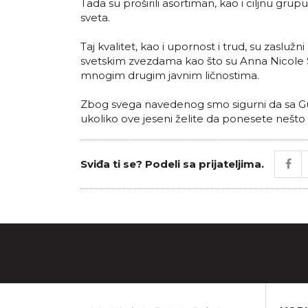
Tada su proširili asortiman, kao i ciljnu grup
sveta.
Taj kvalitet, kao i upornost i trud, su zasluž
svetskim zvezdama kao što su Anna Nicole Sm
mnogim drugim javnim ličnostima.
Zbog svega navedenog smo sigurni da sa 
ukoliko ove jeseni želite da ponesete nešto lu
Sviđa ti se? Podeli sa prijateljima.