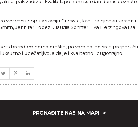
u, ali su ipak zadržali kvalitet, po kom su i dan danas poznati
ni za sve veću popularizaciju Guess-a, kao i za njihovu saradnju
ith, Jennifer Lopez, Claudia Schiffer, Eva Herzingova i sa
Guess brendom nema greške, pa vam ga, od srca preporuč
ksuzno i upečatljivo, a da je i kvalitetno i dugotrajno.
PRONAĐITE NAS NA MAPI