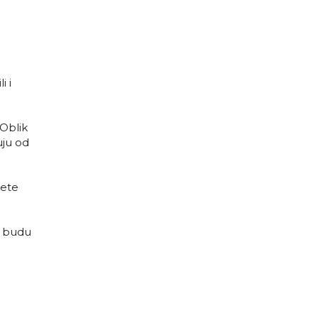
i i
 Oblik
uju od
nete
a budu