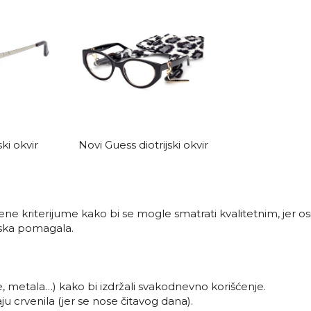
ski okvir
Novi Guess diotrijski okvir
ne kriterijume kako bi se mogle smatrati kvalitetnim, jer os
nska pomagala.
ke, metala…) kako bi izdržali svakodnevno korišćenje.
ju crvenila (jer se nose čitavog dana).