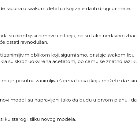
e računa o svakom detalju i koji žele da ih drugi primete.
a su dioptrijski ramovi u pitanju, pa su tako nedavno izbacil
neće ostati ravnodušan.
i zanimljivim oblikom koji, sigurni smo, pristaje svakom licu.
 stakla su skroz uokvirena acetatom, po čemu se znatno razlik
ima je prisutna zanimljiva šarena traka (koju možete da ski
.
i, novi modeli su napravljeni tako da budu u prvom planu i d
liku starog i sliku novog modela.