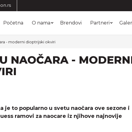
on.rs
Početna
O nama
Brendovi
Partneri
Galer
ra - moderni dioptrijski okviri
TU NAOČARA - MODERN
IRI
a je to popularno u svetu naočara ove sezone i
ess ramovi za naocare iz njihove najnovije