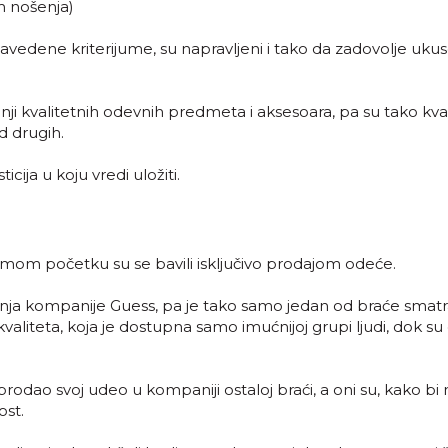
om nošenja)
 navedene kriterijume, su napravljeni i tako da zadovolje uku
i kvalitetnih odevnih predmeta i aksesoara, pa su tako kvali
d drugih.
cija u koju vredi uložiti.
amom početku su se bavili isključivo prodajom odeće.
ovanja kompanije Guess, pa je tako samo jedan od braće smat
iteta, koja je dostupna samo imućnijoj grupi ljudi, dok su 
rodao svoj udeo u kompaniji ostaloj braći, a oni su, kako bi
ost.