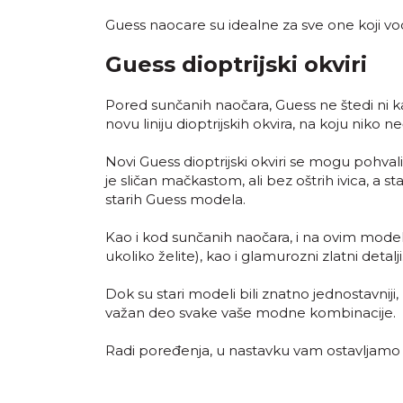
Guess naocare su idealne za sve one koji vod
Guess dioptrijski okviri
Pored sunčanih naočara, Guess ne štedi ni kad
novu liniju dioptrijskih okvira, na koju niko 
Novi Guess dioptrijski okviri se mogu pohvalit
je sličan mačkastom, ali bez oštrih ivica, a
starih Guess modela.
Kao i kod sunčanih naočara, i na ovim model
ukoliko želite), kao i glamurozni zlatni detalji
Dok su stari modeli bili znatno jednostavnij
važan deo svake vaše modne kombinacije.
Radi poređenja, u nastavku vam ostavljamo s