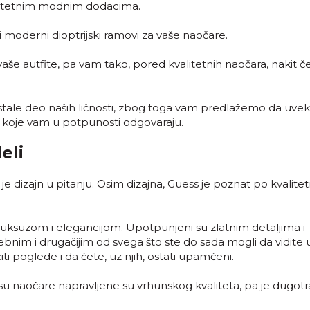
litetnim modnim dodacima.
i moderni dioptrijski ramovi za vaše naočare.
aše autfite, pa vam tako, pored kvalitetnih naočara, nakit č
tale deo naših ličnosti, zbog toga vam predlažemo da uvek
i koje vam u potpunosti odgovaraju.
eli
e dizajn u pitanju. Osim dizajna, Guess je poznat po kvalitet
uksuzom i elegancijom. Upotpunjeni su zlatnim detaljima i
ebnim i drugačijim od svega što ste do sada mogli da vidite 
ti poglede i da ćete, uz njih, ostati upamćeni.
h su naočare napravljene su vrhunskog kvaliteta, pa je dugotr