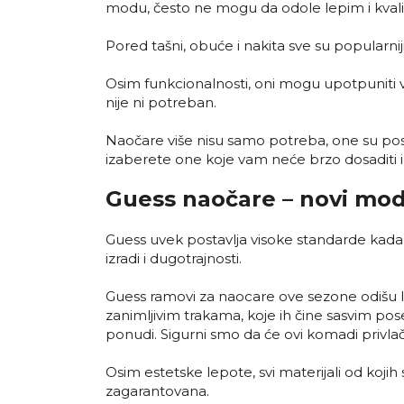
modu, često ne mogu da odole lepim i kva
Pored tašni, obuće i nakita sve su popularnij
Osim funkcionalnosti, oni mogu upotpuniti v
nije ni potreban.
Naočare više nisu samo potreba, one su pos
izaberete one koje vam neće brzo dosaditi 
Guess naočare – novi mod
Guess uvek postavlja visoke standarde kada j
izradi i dugotrajnosti.
Guess ramovi za naocare ove sezone odišu l
zanimljivim trakama, koje ih čine sasvim pos
ponudi. Sigurni smo da će ovi komadi privlači
Osim estetske lepote, svi materijali od koji
zagarantovana.