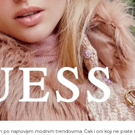
en po najnovijim modnim trendovima. Čak i oni koji ne prate