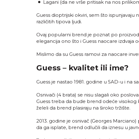
Lagani (da ne vrše pritisak na nos prilik
Guess dioptrijski okviri, sem što ispunjavaju
različitih tipova ljudi.
Ovaj popularni brend je poznat po proizvodnj
elegancija ono što i Guess naocare izdvaja o
Mislimo da su Guess ramovi za naocare investi
Guess – kvalitet ili ime?
Guess je nastao 1981. godine u SAD-u i na s
Osnivači (4 brata) se nisu slagali oko posl
Guess treba da bude brend odeće visokog kval
želeli da brend plasiraju na široko tržište.
2013. godine je osnivač (Georges Marciano) p
da ga isplate, brend odlučili da iznesu u javn