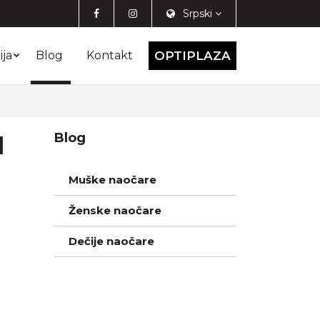
Srpski
ija
Blog
Kontakt
OPTIPLAZA
I
Blog
Muške naočare
Ženske naočare
Dečije naočare