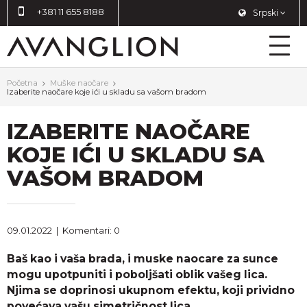
+381 11 655 8188
Srpski
Početna
Muške naočare
Izaberite naočare koje ići u skladu sa vašom bradom
IZABERITE NAOČARE
KOJE IĆI U SKLADU SA
VAŠOM BRADOM
09.01.2022
|
Komentari: 0
Baš kao i vaša brada, i muske naocare za sunce
mogu upotpuniti i poboljšati oblik vašeg lica.
Njima se doprinosi ukupnom efektu, koji prividno
povećava vašu simetričnost lica.