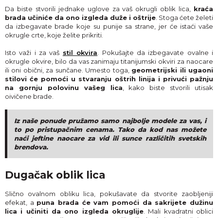
Da biste stvorili jednake uglove za vaš okrugli oblik lica,
kraća
brada učiniće da ono izgleda duže i oštrije
. Stoga ćete želeti
da izbegavate brade koje su punije sa strane, jer će istaći vaše
okrugle crte, koje želite prikriti.
Isto važi i za vaš
stil okvira
. Pokušajte da izbegavate ovalne i
okrugle okvire, bilo da vas zanimaju titanijumski okviri za naocare
ili oni obični, za sunčane. Umesto toga,
geometrijski ili ugaoni
stilovi će pomoći u stvaranju oštrih linija i privući pažnju
na gornju polovinu vašeg lica
, kako biste stvorili utisak
oivičene brade.
Iz naše ponude pružamo samo najbolje modele za vas, i
to po pristupačnim cenama. Tako da kod nas možete
naći jeftine naocare za vid ili sunce različitih svetskih
brendova.
Dugačak oblik lica
Slično ovalnom obliku lica, pokušavate da stvorite zaobljeniji
efekat, a
puna brada će vam pomoći da sakrijete dužinu
lica i učiniti da ono izgleda okruglije
. Mali kvadratni oblici