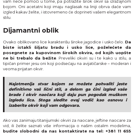
vam neće pomoći u tome, pa potražite širok okvir sa izražajnom
bojom. Oni acetatni koji imaju naglasak na liniji obrva daće vam
izgled kakav želite, i istovremeno će doprineti vašem elegantnom
stilu.
Dijamantni oblik
Ovako oblikovano lice karakterišu široke jagodice i usko čelo.
Da
biste istakli šiljatu bradu i usko lice, poželećete da
posegnete za kupovinom širokih okvira, od kojih uopšte
ne bi trebalo da bežite
. Preveliki okviri su i te kako u stilu, a
tipičan primer jesu oni koji podsećaju na avijatičarske – moderan i
veoma prijatan okvir.
Najotmenija stvar kojom se možete pohvaliti jeste
definitivno vaš lični stil, a delom ga čini izgled vaše
brade i okvir naočara koji daju pun pogodak muškom
izgledu lica. Stoga sledite ovaj vodič kao osnovu i
izaberite okvir koji vam odgovara.
Ako vas zanimaju titanijumski okviri za naocare, jeftine naocare za
vid, ili želite saznati više informacija o našim ostalim modelima,
budite slobodni da nas kontaktirate na tel: +381 11 655