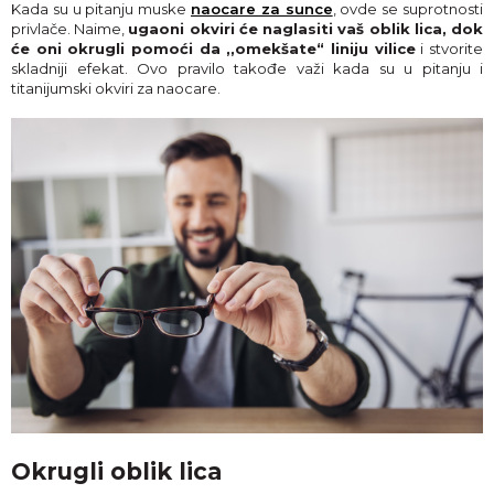
Kada su u pitanju muske
naocare za sunce
, ovde se suprotnosti
privlače. Naime,
ugaoni okviri će naglasiti vaš oblik lica, dok
će oni okrugli pomoći da ,,omekšate“ liniju vilice
i stvorite
skladniji efekat. Ovo pravilo takođe važi kada su u pitanju i
titanijumski okviri za naocare.
Okrugli oblik lica