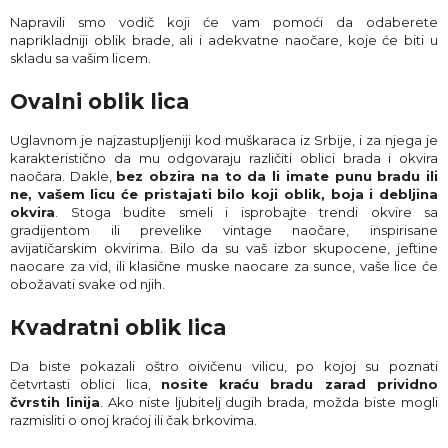
Napravili smo vodič koji će vam pomoći da odaberete
naprikladniji oblik brade, ali i adekvatne naočare, koje će biti u
skladu sa vašim licem.
Ovalni oblik lica
Uglavnom je najzastupljeniji kod muškaraca iz Srbije, i za njega je
karakteristično da mu odgovaraju različiti oblici brada i okvira
naočara. Dakle,
bez obzira na to da li imate punu bradu ili
ne, vašem licu će pristajati bilo koji oblik, boja i debljina
okvira
. Stoga budite smeli i isprobajte trendi okvire sa
gradijentom ili prevelike vintage naočare, inspirisane
avijatičarskim okvirima. Bilo da su vaš izbor skupocene, jeftine
naocare za vid, ili klasične muske naocare za sunce, vaše lice će
obožavati svake od njih.
Кvadratni oblik lica
Da biste pokazali oštro oivičenu vilicu, po kojoj su poznati
četvrtasti oblici lica,
nosite kraću bradu zarad prividno
čvrstih linija
. Ako niste ljubitelj dugih brada, možda biste mogli
razmisliti o onoj kraćoj ili čak brkovima.