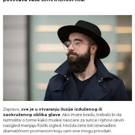
Zapravo,
sve je u stvaranju iluzije izduženog ili
zaokruženog oblika glave
. Ako imate bradu, trebalo bi da
razmislite o tome kako muske naocare za sunce i njihovi okviri
naizgled menjaju fizički izgled. Možda ćete biti iznenađeni
dramatičnom promenom koju vam one mogu prirodati.