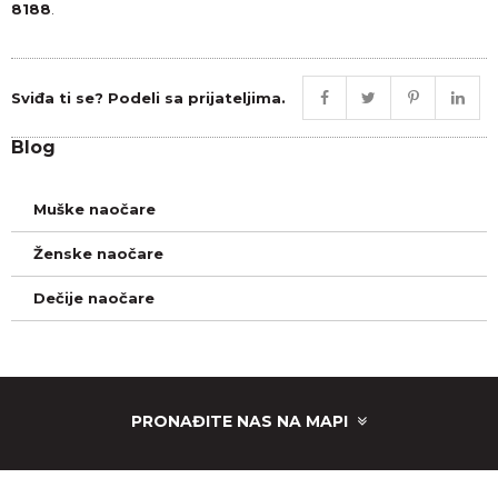
8188
.
Sviđa ti se? Podeli sa prijateljima.
Blog
Muške naočare
Ženske naočare
Dečije naočare
PRONAĐITE NAS NA MAPI