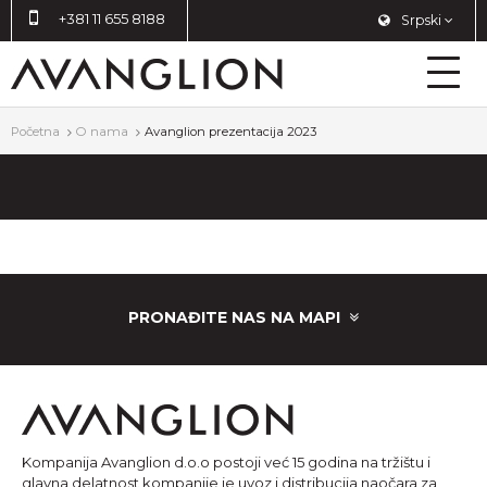
+381 11 655 8188
Srpski
Početna
O nama
Avanglion prezentacija 2023
PRONAĐITE NAS NA MAPI
Kompanija Avanglion d.o.o postoji već 15 godina na tržištu i
glavna delatnost kompanije je uvoz i distribucija naočara za