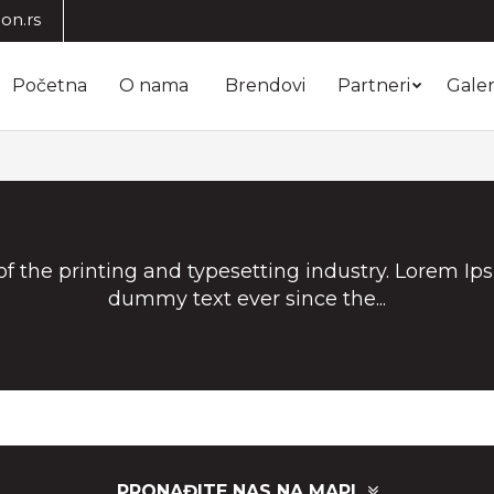
on.rs
Početna
O nama
Brendovi
Partneri
Galer
 the printing and typesetting industry. Lorem Ip
dummy text ever since the...
PRONAĐITE NAS NA MAPI