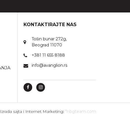
KONTAKTIRAJTE NAS
Tošin bunar 272g,
Beograd 11070
+381 11 655 8188
info@avanglion.rs
ANJA
Izrada sajta i Internet Marketing:
*nbgteam.com