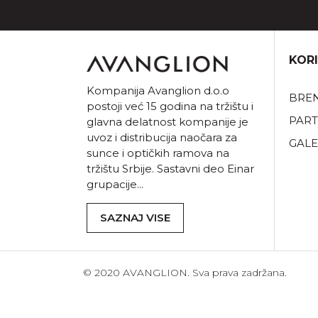
KORI
Kompanija Avanglion d.o.o
BRE
postoji već 15 godina na tržištu i
PART
glavna delatnost kompanije je
uvoz i distribucija naočara za
GALE
sunce i optičkih ramova na
tržištu Srbije. Sastavni deo Einar
grupacije...
SAZNAJ VISE
© 2020 AVANGLION. Sva prava zadržana.