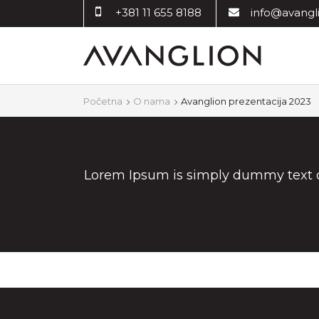
+381 11 655 8188
info@avangli
Početna
O nama
Avanglion prezentacija 2023
Lorem Ipsum is simply dummy text of