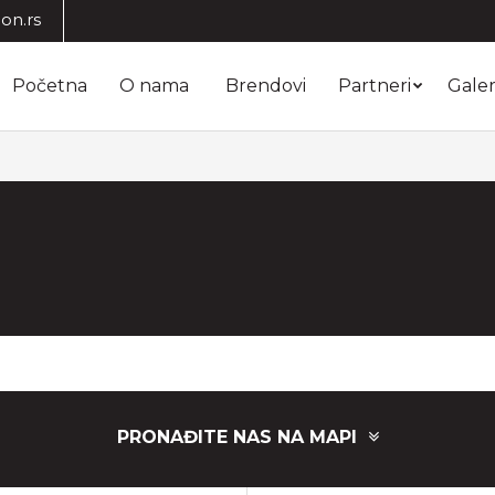
on.rs
Početna
O nama
Brendovi
Partneri
Galer
PRONAĐITE NAS NA MAPI