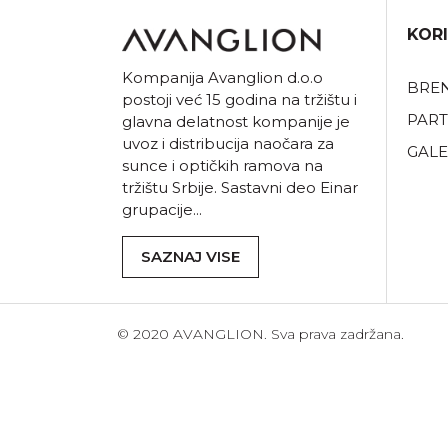
KORI
Kompanija Avanglion d.o.o
BRE
postoji već 15 godina na tržištu i
PART
glavna delatnost kompanije je
uvoz i distribucija naočara za
GALE
sunce i optičkih ramova na
tržištu Srbije. Sastavni deo Einar
grupacije...
SAZNAJ VISE
© 2020 AVANGLION. Sva prava zadržana.