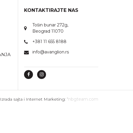
KONTAKTIRAJTE NAS
Tošin bunar 272g,
Beograd 11070
+381 11 655 8188
info@avanglion.rs
ANJA
Izrada sajta i Internet Marketing:
*nbgteam.com