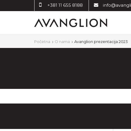
+381 11 655 8188
info@avangli
Početna
O nama
Avanglion prezentacija 2023