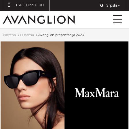
+381 11 655 8188
Srpski
Početna
O nama
Avanglion prezentacija 2023