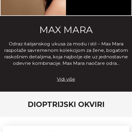
MAX MARA
Odraz italijanskog ukusa za modu i stil – Max Mara
raspolaže savremenom kolekcijom za žene, bogatom
raskošnim detaljima, koja najbolje ide uz jednostavne
odevne kombinacije. Max Mara naočare odra
...
Vidi više
DIOPTRIJSKI OKVIRI