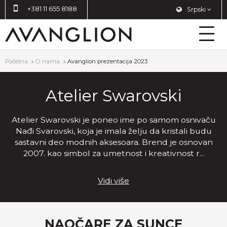
+381 11 655 8188
Srpski
Početna
O nama
Avanglion prezentacija 2023
Atelier Swarovski
Atelier Swarovski je poneo ime po samom osnivaču
Nađi Svarovski, koja je imala želju da kristali budu
sastavni deo modnih aksesoara. Brend je osnovan
2007. kao simbol za umetnost i kreativnost r
...
Vidi više
NAOČARE ZA SUNCE