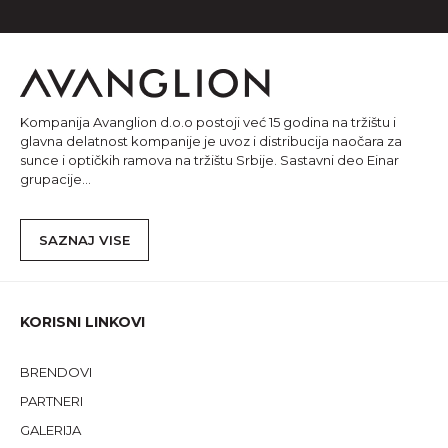
Kompanija Avanglion d.o.o postoji već 15 godina na tržištu i
glavna delatnost kompanije je uvoz i distribucija naočara za
sunce i optičkih ramova na tržištu Srbije. Sastavni deo Einar
grupacije...
SAZNAJ VISE
KORISNI LINKOVI
BRENDOVI
PARTNERI
GALERIJA